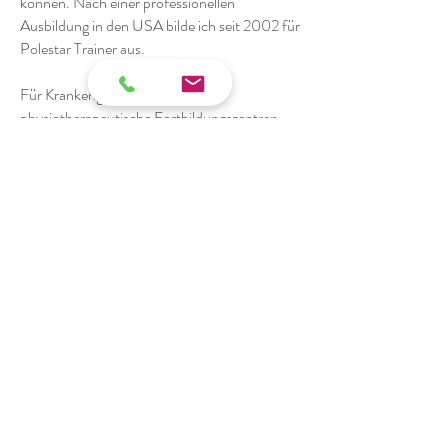
können. Nach einer professionellen
Ausbildung in den USA bilde ich seit 2002 für
Polestar Trainer aus.
Für Krankengymnastikverbände,
physiotherapeutische Fortbildungszentren
und Krankenhäuser halte ich Vorträge über
das Thema Pilates und Therapie und seine
Anwendung in der Rehabilitation und im
Leistungssport. Meine praktische Erfahrung
habe ich in vielen Jahren im Pilatesstudio
„Springs“ in Köln erweitert.
Impressum
Info@ninametternich.de
Datenschutz
© 2019 by Nina Metternich.